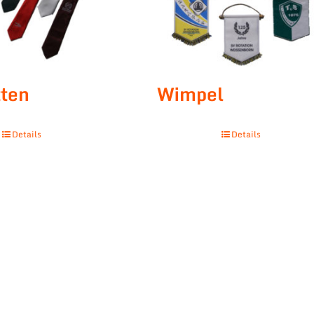
ten
Wimpel
Details
Details