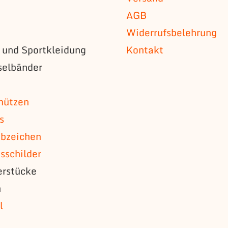
AGB
Widerrufsbelehrung
s und Sportkleidung
Kontakt
selbänder
n
mützen
s
bzeichen
schilder
erstücke
n
l