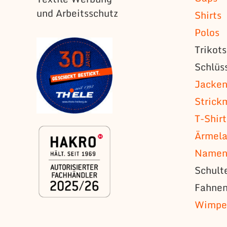
und Arbeitsschutz
Shirts
Polos
Trikot
Schlüs
Jacke
Strick
T-Shirt
Ärmela
Namens
Schult
Fahne
Wimpe