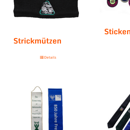
Stick
Strickmützen
Details