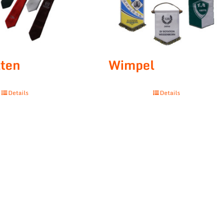
ten
Wimpel
Details
Details