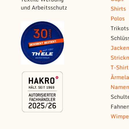
und Arbeitsschutz
Shirts
Polos
Trikot
Schlüs
Jacke
Strick
T-Shirt
Ärmela
Namens
Schult
Fahne
Wimpe