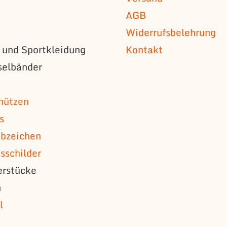
AGB
Widerrufsbelehrung
s und Sportkleidung
Kontakt
selbänder
n
mützen
s
bzeichen
schilder
erstücke
n
l