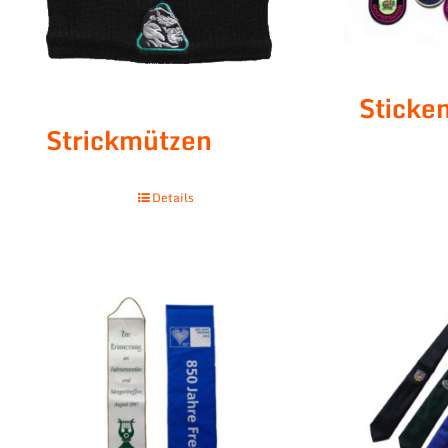
Stick
Strickmützen
Details