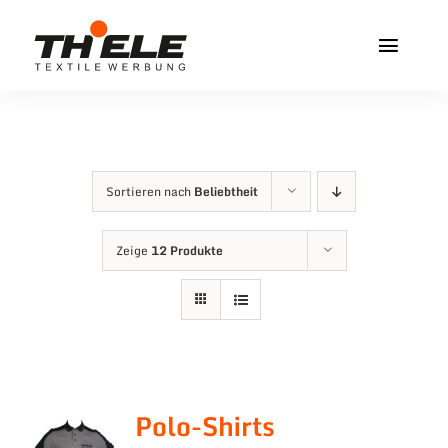
Zum
Inhalt
Toggl
springen
Navig
Home
Service & Info
Sortieren nach
Beliebtheit
Produkte
Zeige
12 Produkte
Vereinshops
Miners Freiberg
Kontakt
Polo-Shirts