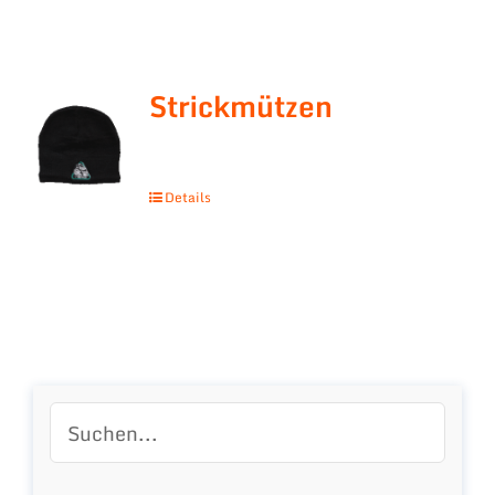
Strickmützen
Details