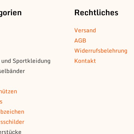
gorien
Rechtliches
Versand
AGB
Widerrufsbelehrung
s und Sportkleidung
Kontakt
selbänder
n
mützen
s
bzeichen
schilder
erstücke