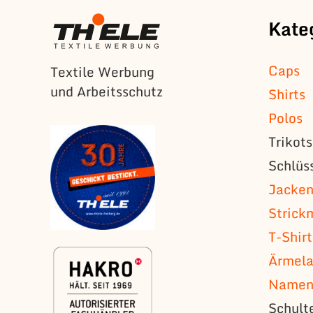
Kate
Caps
Textile Werbung
und Arbeitsschutz
Shirts
Polos
Trikot
Schlüs
Jacke
Strick
T-Shirt
Ärmela
Namens
Schult