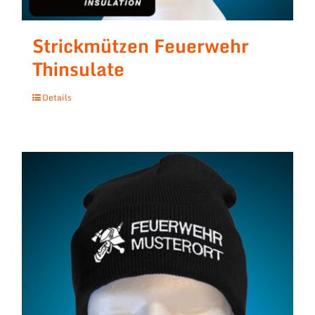
Strickmützen Feuerwehr
Thinsulate
Details