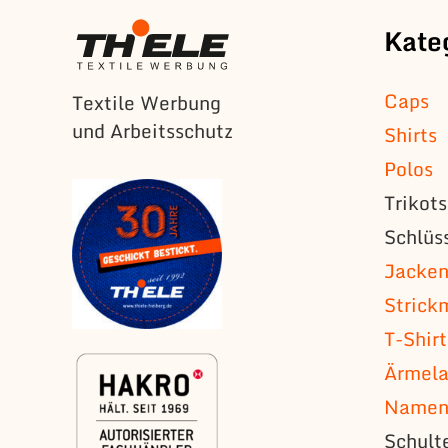
Kate
Caps
Textile Werbung
und Arbeitsschutz
Shirts
Polos
Trikot
Schlüs
Jacke
Strick
T-Shirt
Ärmela
Namens
Schult