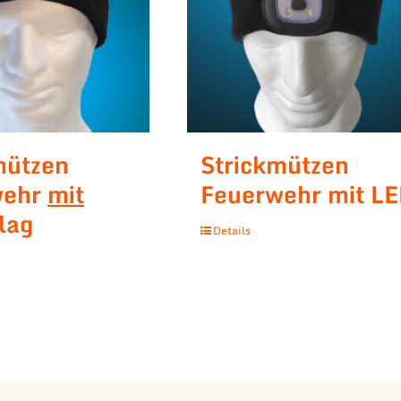
mützen
Strickmützen
wehr
mit
Feuerwehr mit L
lag
Details