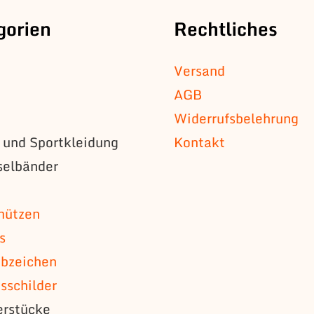
gorien
Rechtliches
Versand
AGB
Widerrufsbelehrung
s und Sportkleidung
Kontakt
selbänder
n
mützen
s
bzeichen
schilder
erstücke