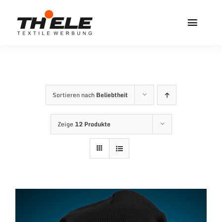
Zum
Inhalt
Toggl
springen
Navig
Home
Service & Info
Sortieren nach
Beliebtheit
Produkte
Zeige
12 Produkte
Vereinshops
Miners Freiberg
Kontakt