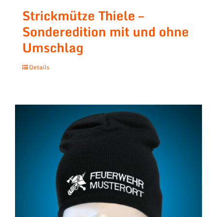
Strickmütze Thiele –
Sonderedition mit und ohne
Umschlag
Details