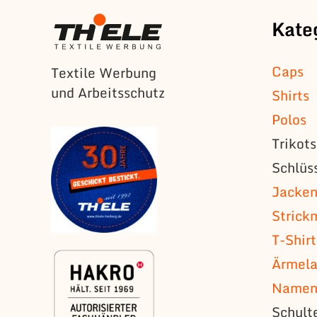
Kate
Caps
Textile Werbung
und Arbeitsschutz
Shirts
Polos
Trikot
Schlüs
Jacke
Strick
T-Shirt
Ärmela
Namens
Schult