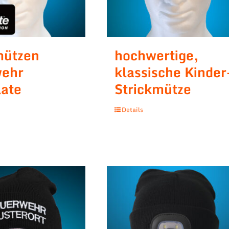
mützen
hochwertige,
wehr
klassische Kinder
late
Strickmütze
Details