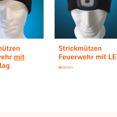
mützen
Strickmützen
wehr
mit
Feuerwehr mit L
lag
Details