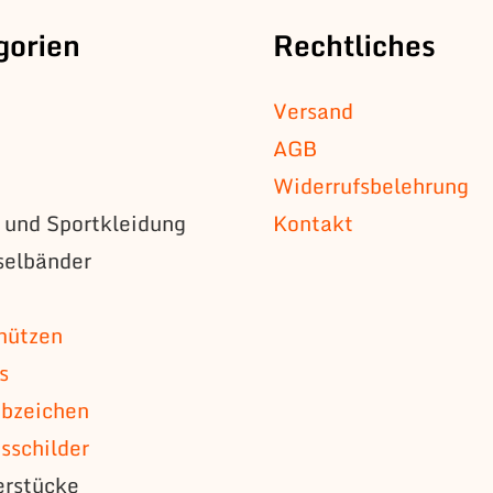
gorien
Rechtliches
Versand
AGB
Widerrufsbelehrung
s und Sportkleidung
Kontakt
selbänder
n
mützen
s
bzeichen
schilder
erstücke