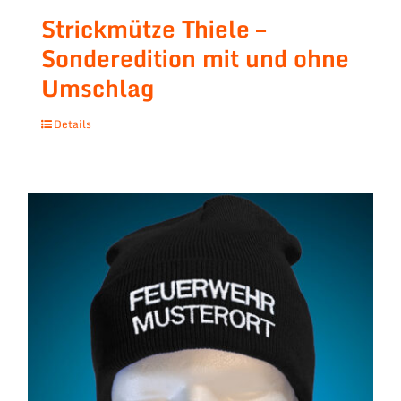
Strickmütze Thiele –
Sonderedition mit und ohne
Umschlag
Details