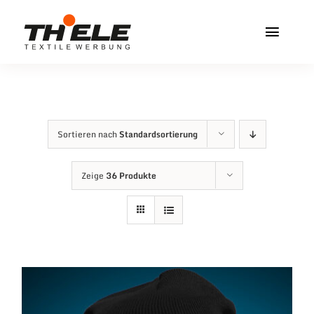
Zum
Inhalt
Toggl
springen
Navig
Home
Service & Info
Sortieren nach
Standardsortierung
Produkte
Zeige
36 Produkte
Vereinshops
Miners Freiberg
Kontakt