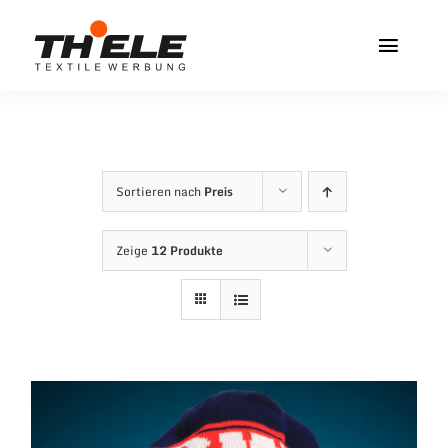
Zum
Inhalt
Toggl
springen
Navig
Home
Service & Info
Sortieren nach
Preis
Produkte
Zeige
12 Produkte
Vereinshops
Miners Freiberg
Kontakt