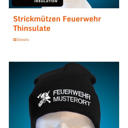
Strickmützen Feuerwehr
Thinsulate
Details