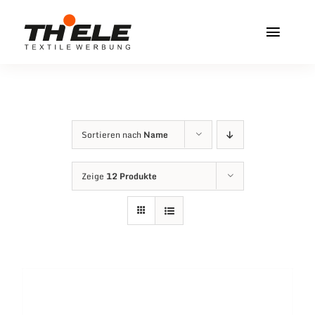
Zum
Inhalt
Toggl
springen
Navig
Home
Service & Info
Sortieren nach
Name
Produkte
Zeige
12 Produkte
Vereinshops
Miners Freiberg
Kontakt