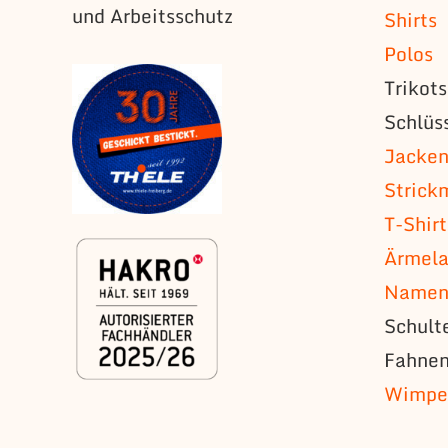
und Arbeitsschutz
Shirts
Polos
Trikot
Schlüs
Jacke
Strick
T-Shirt
Ärmela
Namens
Schult
Fahne
Wimpe