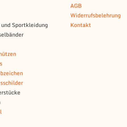
AGB
Widerrufsbelehrung
s und Sportkleidung
Kontakt
selbänder
n
mützen
s
bzeichen
schilder
erstücke
n
l