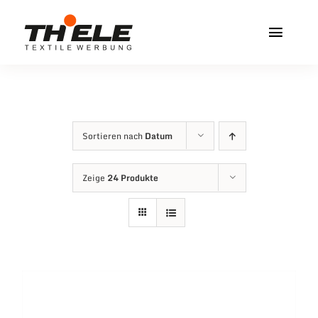
Zum
Inhalt
Toggl
springen
Navig
Home
Service & Info
Sortieren nach
Datum
Produkte
Zeige
24 Produkte
Vereinshops
Miners Freiberg
Kontakt