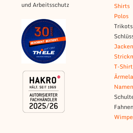
und Arbeitsschutz
Shirts
Polos
Trikot
Schlüs
Jacke
Strick
T-Shirt
Ärmela
Namens
Schult
Fahne
Wimpe