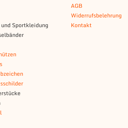
AGB
Widerrufsbelehrung
s und Sportkleidung
Kontakt
selbänder
n
mützen
s
bzeichen
schilder
erstücke
n
l