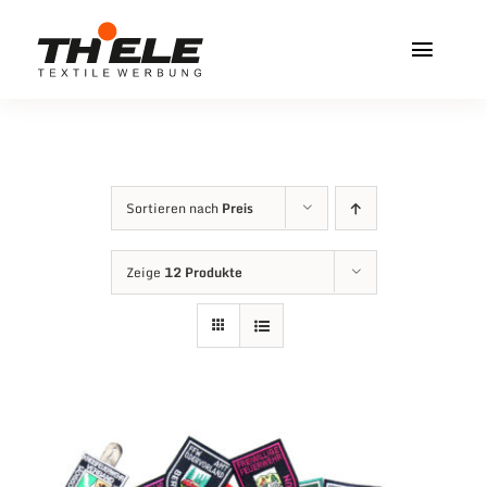
Zum
Inhalt
Toggl
springen
Navig
Home
Service & Info
Sortieren nach
Preis
Produkte
Zeige
12 Produkte
Vereinshops
Miners Freiberg
Kontakt