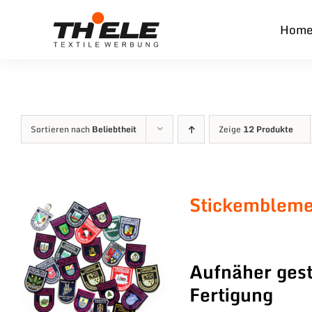
Zum
Hom
Inhalt
springen
Sortieren nach
Beliebtheit
Zeige
12 Produkte
Stickemblem
Aufnäher gest
Fertigung