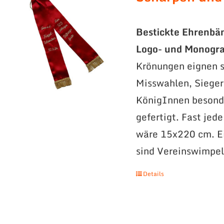
Bestickte Ehrenbä
Logo- und Monogr
Krönungen eignen s
Misswahlen, Sieger
KönigInnen besonde
gefertigt. Fast jed
wäre 15x220 cm. Ei
sind Vereinswimpel
Details