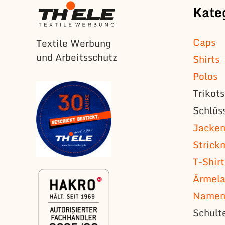
Kate
Caps
Textile Werbung
und Arbeitsschutz
Shirts
Polos
Trikot
Schlüs
Jacke
Strick
T-Shirt
Ärmela
Namens
Schult