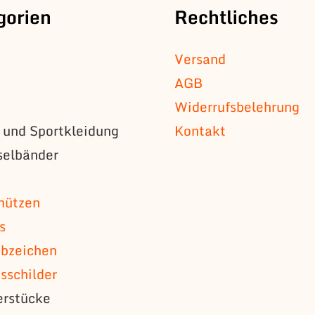
gorien
Rechtliches
Versand
AGB
Widerrufsbelehrung
s und Sportkleidung
Kontakt
selbänder
n
mützen
s
bzeichen
schilder
erstücke