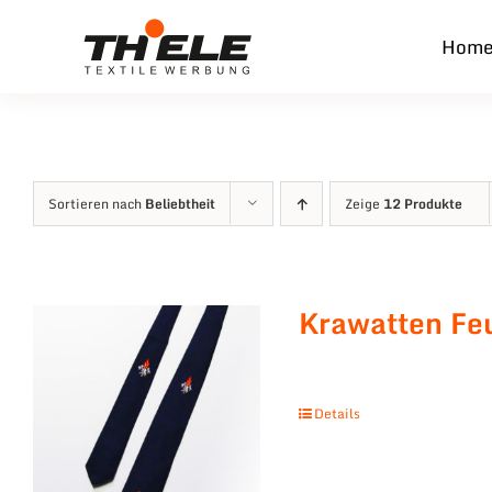
Zum
Hom
Inhalt
springen
Sortieren nach
Beliebtheit
Zeige
12 Produkte
Krawatten Fe
Details