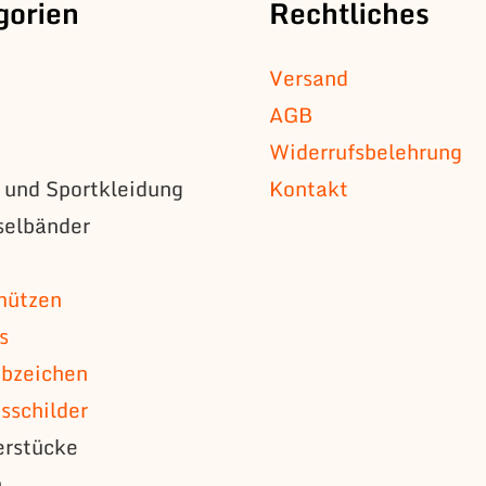
gorien
Rechtliches
Versand
AGB
Widerrufsbelehrung
s und Sportkleidung
Kontakt
selbänder
n
mützen
s
bzeichen
schilder
erstücke
n