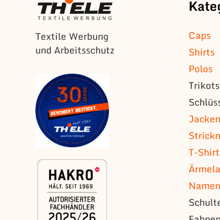
Kate
Caps
Textile Werbung
und Arbeitsschutz
Shirts
Polos
Trikot
Schlüs
Jacke
Strick
T-Shirt
Ärmela
Namens
Schult
Fahne