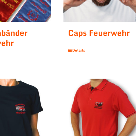
nbänder
Caps Feuerwehr
wehr
Details