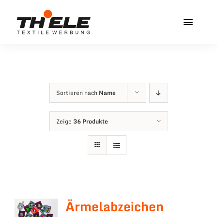
Zum
Inhalt
Toggl
springen
Navig
Home
Service & Info
Sortieren nach
Name
Produkte
Zeige
36 Produkte
Vereinshops
Miners Freiberg
Kontakt
Ärmelabzeichen