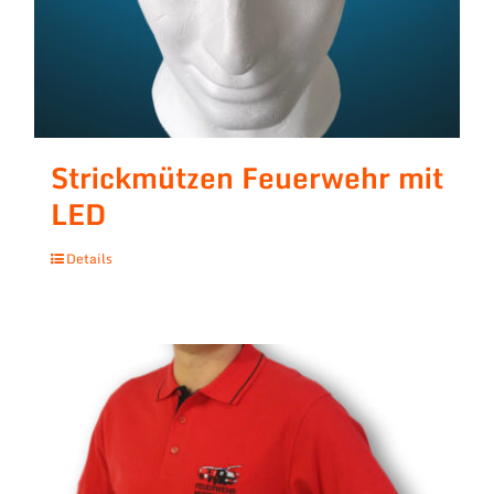
Strickmützen Feuerwehr mit
LED
Details