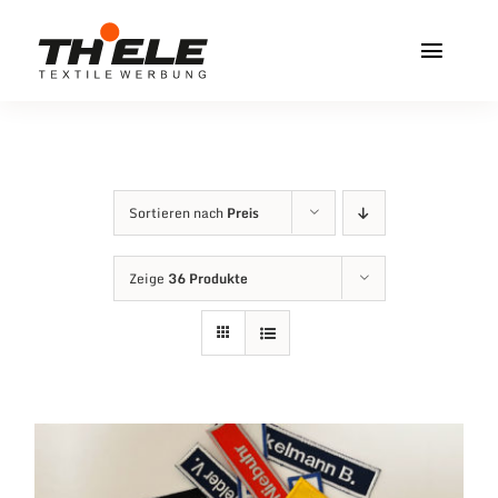
Zum
Inhalt
Toggl
springen
Navig
Home
Service & Info
Sortieren nach
Preis
Produkte
Zeige
36 Produkte
Vereinshops
Miners Freiberg
Kontakt