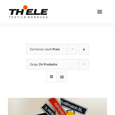
Zum
Inhalt
Toggl
springen
Navig
Home
Service & Info
Sortieren nach
Preis
Produkte
Zeige
24 Produkte
Vereinshops
Miners Freiberg
Kontakt