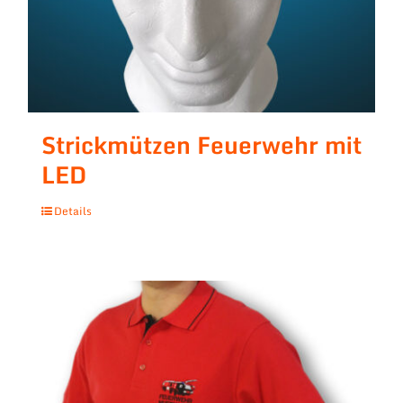
Strickmützen Feuerwehr mit
LED
Details