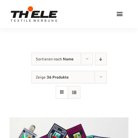
Zum
Inhalt
Toggl
springen
Navig
Home
Service & Info
Sortieren nach
Name
Produkte
Zeige
36 Produkte
Vereinshops
Miners Freiberg
Kontakt