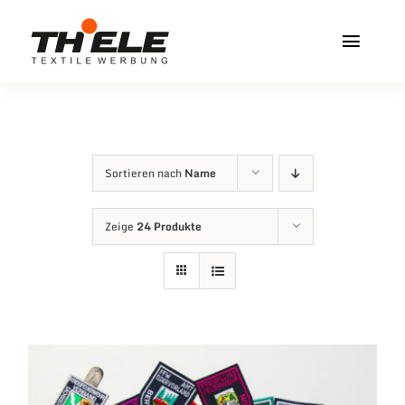
Zum
Inhalt
Toggl
springen
Navig
Home
Service & Info
Sortieren nach
Name
Produkte
Zeige
24 Produkte
Vereinshops
Miners Freiberg
Kontakt