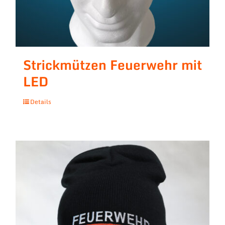
Strickmützen Feuerwehr mit
LED
Details