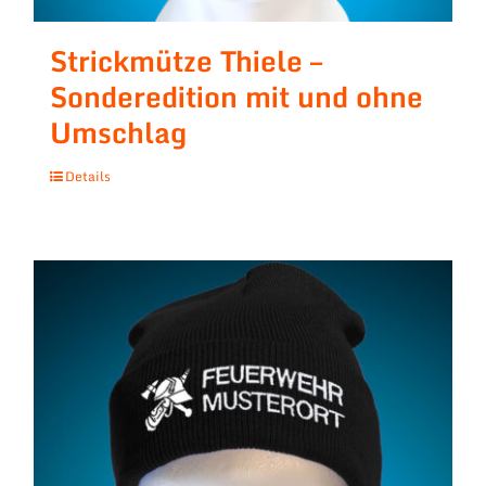
Strickmütze Thiele –
Sonderedition mit und ohne
Umschlag
Details