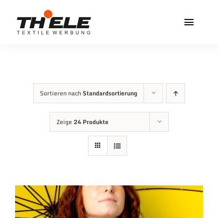
Zum
Inhalt
Toggl
springen
Navig
Home
Service & Info
Sortieren nach
Standardsortierung
Produkte
Zeige
24 Produkte
Vereinshops
Miners Freiberg
Kontakt